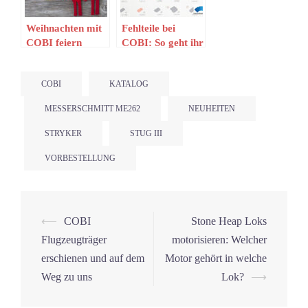
Weihnachten mit
Fehlteile bei
COBI feiern
COBI: So geht ihr
vor
COBI
KATALOG
MESSERSCHMITT ME262
NEUHEITEN
STRYKER
STUG III
VORBESTELLUNG
Beitrags-
⟵
COBI
Stone Heap Loks
Navigation
Flugzeugträger
motorisieren: Welcher
erschienen und auf dem
Motor gehört in welche
Weg zu uns
Lok?
⟶