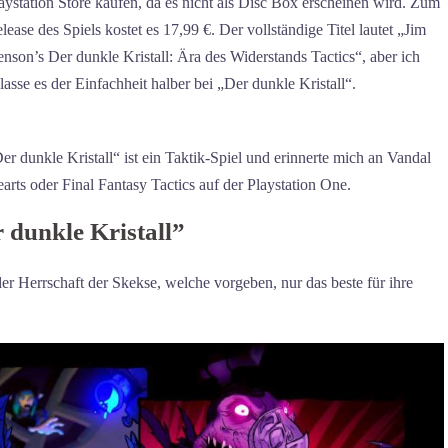
aystation Store kaufen, da es nicht als Disc Box erscheinen wird. Zum
lease des Spiels kostet es 17,99 €. Der vollständige Titel lautet „Jim
nson’s Der dunkle Kristall: Ära des Widerstands Tactics“, aber ich
lasse es der Einfachheit halber bei „Der dunkle Kristall“.
er dunkle Kristall“ ist ein Taktik-Spiel und erinnerte mich an Vandal
arts oder Final Fantasy Tactics auf der Playstation One.
 dunkle Kristall”
er Herrschaft der Skekse, welche vorgeben, nur das beste für ihre