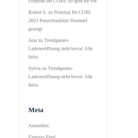
Fehlteile bei COBI: So geht ihr vor
Robert S.
zu
Prototyp für COBI
2663 Panzerhaubitze Hummel
gezeigt
Jana
zu
Trendgames-
Ladeneröffnung steht bevor: Alle
Infos
Sylvia
zu
Trendgames-
Ladeneröffnung steht bevor: Alle
Infos
Meta
Anmelden
Eintrags-Feed