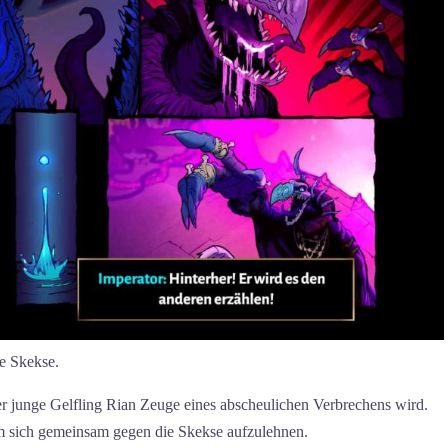
ie Skekse.
der junge Gelfling Rian Zeuge eines abscheulichen Verbrechens wird.
 um sich gemeinsam gegen die Skekse aufzulehnen.