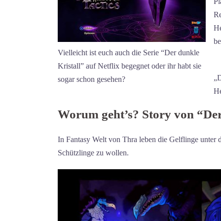
Pl
Re
He
be
Vielleicht ist euch auch die Serie “Der dunkle
Kristall” auf Netflix begegnet oder ihr habt sie
„D
sogar schon gesehen?
He
Worum geht’s? Story von “Der
In Fantasy Welt von Thra leben die Gelflinge unter d
Schützlinge zu wollen.