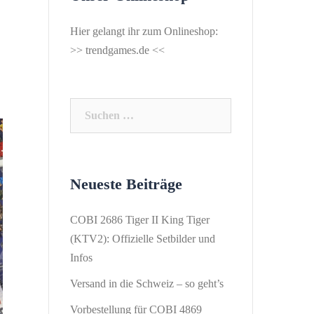
Hier gelangt ihr zum Onlineshop:
>>
trendgames.de
<<
Suchen
nach:
Neueste Beiträge
COBI 2686 Tiger II King Tiger
(KTV2): Offizielle Setbilder und
Infos
Versand in die Schweiz – so geht’s
Vorbestellung für COBI 4869