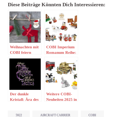
Diese Beiträge Könnten Dich Interessieren:
Weihnachten mit
COBI Imperium
COBI feiern
Romanum Reihe:
Aktuelle Setbilder
Der dunkle
Weitere COBI-
Kristall: Ära des
Neuheiten 2025 in
Widerstands
der Vorbestellung
Tactics (PSN)
5922
AIRCRAFT CARRIER
COBI