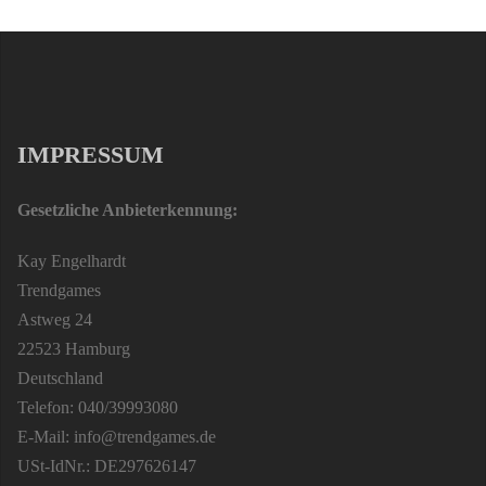
IMPRESSUM
Gesetzliche Anbieterkennung:
Kay Engelhardt
Trendgames
Astweg 24
22523 Hamburg
Deutschland
Telefon: 040/39993080
E-Mail: info@trendgames.de
USt-IdNr.: DE297626147