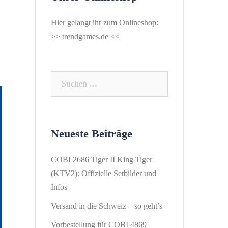
Hier gelangt ihr zum Onlineshop:
>>
trendgames.de
<<
Suchen
nach:
Neueste Beiträge
COBI 2686 Tiger II King Tiger
(KTV2): Offizielle Setbilder und
Infos
Versand in die Schweiz – so geht’s
Vorbestellung für COBI 4869