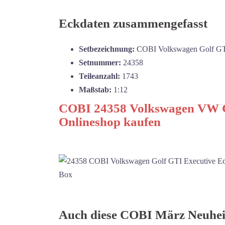
Eckdaten zusammengefasst
Setbezeichnung:
COBI Volkswagen Golf GTI
Setnummer:
24358
Teileanzahl:
1743
Maßstab:
1:12
COBI 24358 Volkswagen VW Go
Onlineshop kaufen
Auch diese COBI März Neuheit