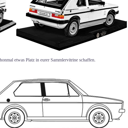
schonmal etwas Platz in eurer Sammlervitrine schaffen.