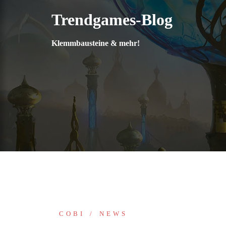
Zum
Trendgames-Blog
Inhalt
springen
Klemmbausteine & mehr!
COBI
NEWS