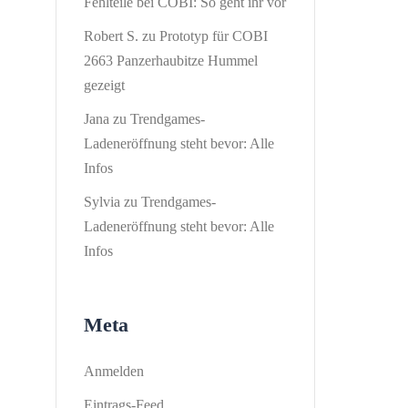
Fehlteile bei COBI: So geht ihr vor
Robert S.
zu
Prototyp für COBI
2663 Panzerhaubitze Hummel
gezeigt
Jana
zu
Trendgames-
Ladeneröffnung steht bevor: Alle
Infos
Sylvia
zu
Trendgames-
Ladeneröffnung steht bevor: Alle
Infos
Meta
Anmelden
Eintrags-Feed