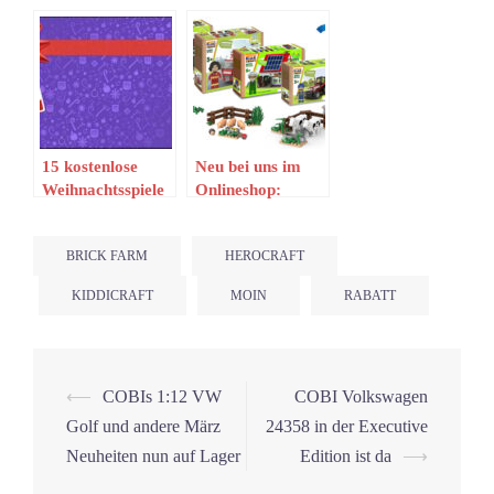
Mittelalter- und
besser als der
Küstensets im
Vorgänger
Lager
eingetroffen
15 kostenlose
Neu bei uns im
Weihnachtsspiele
Onlineshop:
kostenlos bei Epic
KiddiCraft-Sets
Games (Update
BRICK FARM
HEROCRAFT
31.12.2020)
KIDDICRAFT
MOIN
RABATT
Beitrags-
⟵
COBIs 1:12 VW
COBI Volkswagen
Navigation
Golf und andere März
24358 in der Executive
Neuheiten nun auf Lager
Edition ist da
⟶