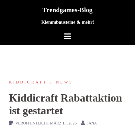
Zum
Trendgames-Blog
Inhalt
springen
Klemmbausteine & mehr!
KIDDICRAFT
NEWS
Kiddicraft Rabattaktion
ist gestartet
VERÖFFENTLICHT
MÄRZ 13, 2025
JANA