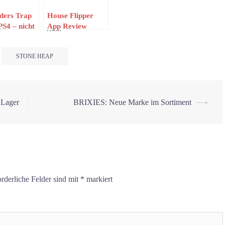
ders Trap
House Flipper
S4 – nicht
App
Review
r Kinder ein
er Spaß
STONE HEAP
 Lager
BRIXIES: Neue Marke im Sortiment
⟶
orderliche Felder sind mit
*
markiert