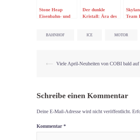
Stone Heap
Der dunkle
Skylan
Eisenbahn- und
Kristall: Ära des
Team P
Militärmodelle
Widerstands
nur fü
ziehen ins
Tactics (PSN)
riesig
BAHNHOF
ICE
MOTOR
Sortiment
Beitrags-
⟵
Viele April-Neuheiten von COBI bald auf
Navigation
Schreibe einen Kommentar
Deine E-Mail-Adresse wird nicht veröffentlicht.
Erf
Kommentar
*