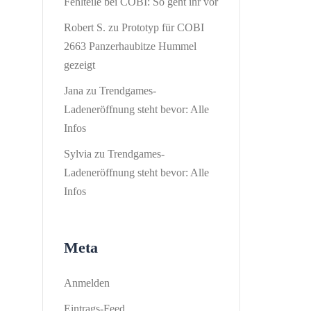
Fehlteile bei COBI: So geht ihr vor
Robert S.
zu
Prototyp für COBI
2663 Panzerhaubitze Hummel
gezeigt
Jana
zu
Trendgames-
Ladeneröffnung steht bevor: Alle
Infos
Sylvia
zu
Trendgames-
Ladeneröffnung steht bevor: Alle
Infos
Meta
Anmelden
Eintrags-Feed