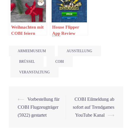
Weihnachten mit
House Flipper
COBI feiern
App
Review
ARMEEMUSEUM
AUSSTELLUNG
BRÜSSEL
COBI
VERANSTALTUNG
Beitrags-
⟵
Vorbestellung für
COBI Eilmeldung ab
Navigation
COBI Flugzeugträger
sofort auf Trendgames
(5922) gestartet
YouTube Kanal
⟶