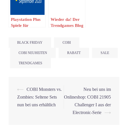
Playstation Plus
Wieder da! Der
Spiele für
Trendgames Blog
September 2020
BLACK FRIDAY
COBI
COBI NEUHEITEN
RABATT
SALE
TRENDGAMES
Beitrags-
⟵
COBI Monsters vs.
Neu bei uns im
Navigation
Zombies: Seltene Sets
Onlineshop: COBI 21905
nun bei uns erhältlich
Challenger I aus der
Electronic-Serie
⟶