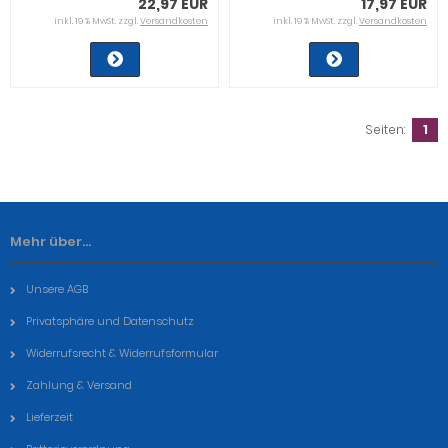
22,97 EUR
17,97 EUR
inkl. 19 % MwSt. zzgl.
Versandkosten
inkl. 19 % MwSt. zzgl.
Versandkosten
Seiten:
1
Mehr über...
Unsere AGB
Privatsphäre und Datenschutz
Widerrufsrecht & Widerrufsformular
Zahlung & Versand
Lieferzeit