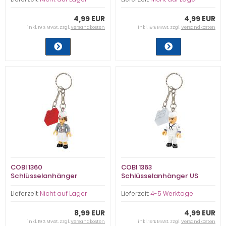
4,99 EUR
4,99 EUR
inkl. 19 % MwSt. zzgl.
Versandkosten
inkl. 19 % MwSt. zzgl.
Versandkosten
COBI 1360
COBI 1363
Schlüsselanhänger
Schlüsselanhänger US
Krankenschwester / Nurse
NAVY Sailor (Keyring)
(Keyring)
Lieferzeit:
Nicht auf Lager
Lieferzeit:
4-5 Werktage
8,99 EUR
4,99 EUR
inkl. 19 % MwSt. zzgl.
Versandkosten
inkl. 19 % MwSt. zzgl.
Versandkosten