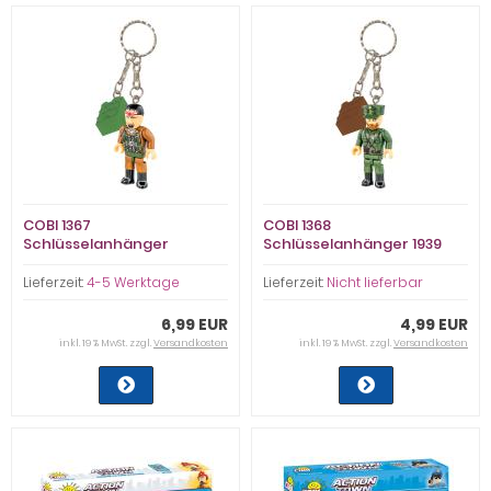
COBI 1367
COBI 1368
Schlüsselanhänger
Schlüsselanhänger 1939
Kamikaze Pilot (Keyring)
Polish Army Major (Keyring)
Lieferzeit:
4-5 Werktage
Lieferzeit:
Nicht lieferbar
6,99 EUR
4,99 EUR
inkl. 19 % MwSt. zzgl.
Versandkosten
inkl. 19 % MwSt. zzgl.
Versandkosten