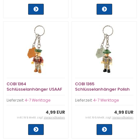
COBI 1364
COBI 1365
Schlüsselanhänger USAAF
Schlüsselanhänger Polish
Bomber Pilot (Keyring)
Soldier - British Army
(Keyring)
Lieferzeit:
4-7 Werktage
Lieferzeit:
4-7 Werktage
4,99 EUR
4,99 EUR
inkl. 19 % MwSt. zzgl.
Versandkosten
inkl. 19 % MwSt. zzgl.
Versandkosten