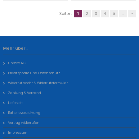
Seiten:
1
2
3
4
5
...
»
Mehr über...
Unsere AGB
Privatsphäre und Datenschutz
Widerrufsrecht & Widerrufsformular
Zahlung & Versand
Lieferzeit
Batterieverordnung
Vertrag widerrufen
Impressum