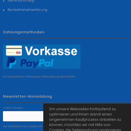
Steine Kanal Blog
Barrierefreiheitserklärung
Zahlungsmethoden
Wir akzeptieren Vorkasse per Überweisung oder PayPal.
Newsletter-Anmeldung
E-Mail-Adresse:
Um unsere Webseiten fortlaufend zu
optimieren und Ihnen damit einen
angenehmen Kaufprozess anbieten zu
können, möchten wir mit Hilfe von
Der Newsletter kann jederzeit hier oder in Ihrem Kundenkonto abbestellt werden.
Cookies die Seitennutzung analysieren.