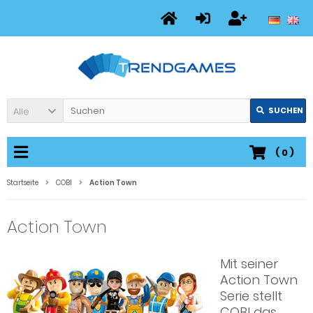
Alle
SUCHEN
(
0
)
Startseite
COBI
Action Town
Action Town
Mit seiner
Action Town
Serie stellt
COBI das