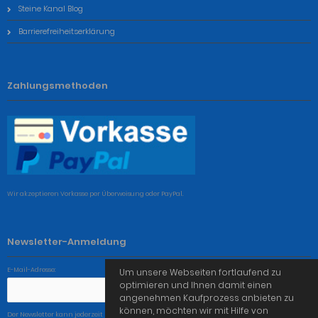
Steine Kanal Blog
Barrierefreiheitserklärung
Zahlungsmethoden
Wir akzeptieren Vorkasse per Überweisung oder PayPal.
Newsletter-Anmeldung
E-Mail-Adresse:
Um unsere Webseiten fortlaufend zu
optimieren und Ihnen damit einen
angenehmen Kaufprozess anbieten zu
können, möchten wir mit Hilfe von
Der Newsletter kann jederzeit hier oder in Ihrem Kundenkonto abbestellt werden.