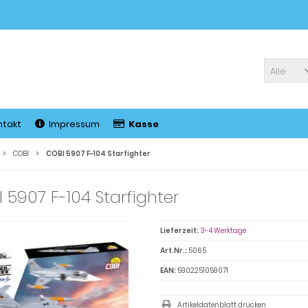
Alle
ntakt
Impressum
Kasse
COBI
COBI 5907 F-104 Starfighter
 5907 F-104 Starfighter
Lieferzeit:
3-4 Werktage
Art.Nr.:
5065
EAN:
5902251059071
Artikeldatenblatt drucken