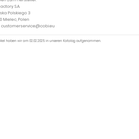
actory S.A.
jska Polskiego 3
0 Mielec, Polen
l: customerservice@cobi.eu
tikel haben wir am 02.02.2025 in unseren Katalog aufgenommen.