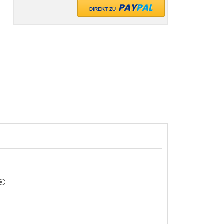
PAY
PAL
DIREKT ZU
 €