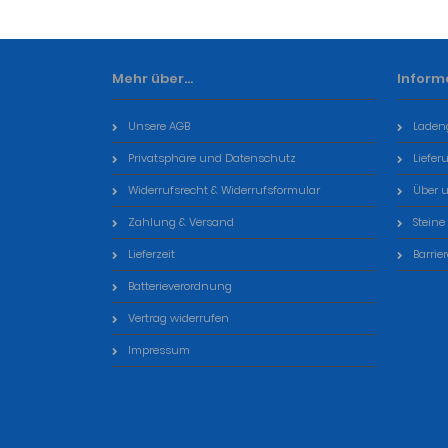
Mehr über...
Inform
Unsere AGB
Laden
Privatsphäre und Datenschutz
Liefer
Widerrufsrecht & Widerrufsformular
Über 
Zahlung & Versand
Steine
Lieferzeit
Barrie
Batterieverordnung
Vertrag widerrufen
Impressum