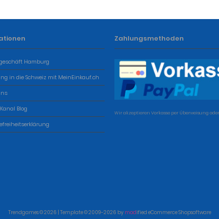
ationen
Zahlungsmethoden
geschäft Hamburg
ung in die Schweiz mit MeinEinkauf.ch
uns
 Kanal Blog
Wir akzeptieren Vorkasse per Überweisung oder
refreiheitserklärung
Trendgames © 2026 | Template © 2009-2026 by
mod
ified eCommerce Shopsoftware