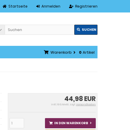
Startseite
Anmelden
Registrieren
SUCHEN
Warenkorb
0
Artikel
44,98 EUR
inkl. 19 % MwSt. zzgl.
Versandkosten
IN DEN WARENKORB