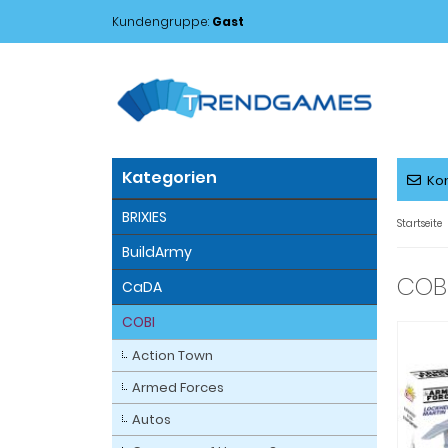
Kundengruppe:
Gast
Kategorien
Ko
BRIXIES
Startseite
BuildArmy
COBI
CaDA
COBI
Action Town
Armed Forces
Autos