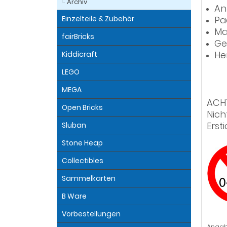
Archiv
An
Einzelteile & Zubehör
Pa
Ma
fairBricks
Ge
He
Kiddicraft
LEGO
MEGA
ACH
Open Bricks
Nich
Erst
Sluban
Stone Heap
Collectibles
Sammelkarten
B Ware
Vorbestellungen
Angab