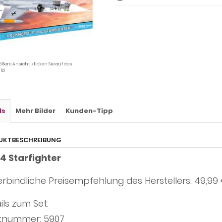
ößere Ansicht klicken Sie auf das
ld
ls
Mehr Bilder
Kunden-Tipp
UKTBESCHREIBUNG
4 Starfighter
rbindliche Preisempfehlung des Herstellers: 49,99
ils zum Set:
tnummer: 5907