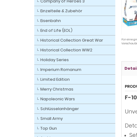
Company of Heroes 3
Einzelteile & Zubehör
Eisenbahn
End of Life (EOL)
Historical Collection Great War
Für eine gr
Vorschaubi
Historical Collection WW2
Holiday Series
Detai
Imperium Romanum
Limited Edition
PROD
Merry Christmas
F-10
Napoleonic Wars
Schlüsselanhänger
Unve
Small Army
Deta
Top Gun
Se