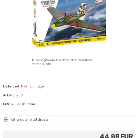
Für eine größere Ansicht klicken Sie auf das
Vorschaubild
Lieferzeit:
Nicht auf Lager
Art.Nr.:
5160
EAN:
5902251057664
Artikeldatenblatt drucken
44,98 EUR