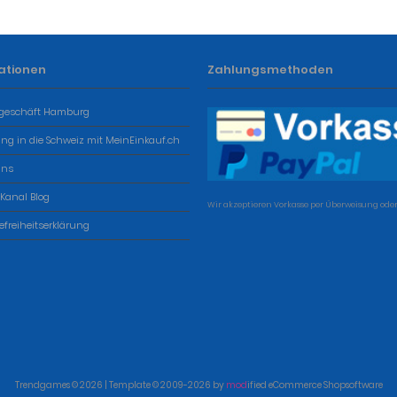
ationen
Zahlungsmethoden
geschäft Hamburg
ung in die Schweiz mit MeinEinkauf.ch
uns
 Kanal Blog
Wir akzeptieren Vorkasse per Überweisung oder
refreiheitserklärung
Trendgames © 2026 | Template © 2009-2026 by
mod
ified eCommerce Shopsoftware