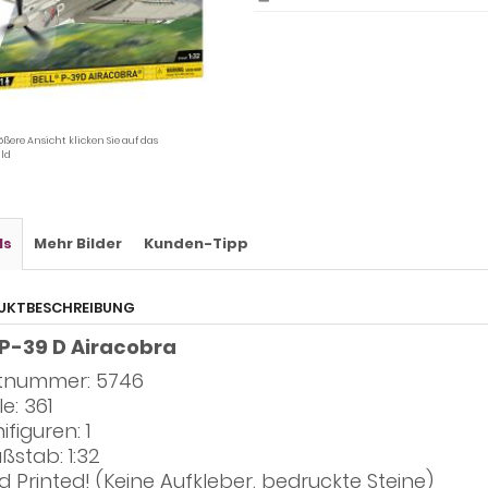
ößere Ansicht klicken Sie auf das
ld
ls
Mehr Bilder
Kunden-Tipp
UKTBESCHREIBUNG
 P-39 D Airacobra
tnummer: 5746
le: 361
ifiguren: 1
ßstab: 1:32
d Printed! (Keine Aufkleber, bedruckte Steine)