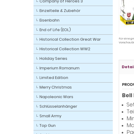
Company of Heroes 3
Einzelteile & Zubehör
Eisenbahn
End of Life (EOL)
Historical Collection Great War
Für eine gr
Vorschaubi
Historical Collection WW2
Holiday Series
Detai
Imperium Romanum
Limited Edition
PROD
Merry Christmas
Bell
Napoleonic Wars
Se
Schlüsselanhänger
Tei
Small Army
Min
Ma
Top Gun
Pa