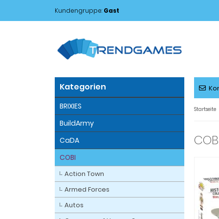
Kundengruppe:
Gast
Kategorien
Ko
BRIXIES
Startseite
BuildArmy
COBI
CaDA
COBI
Action Town
Armed Forces
Autos