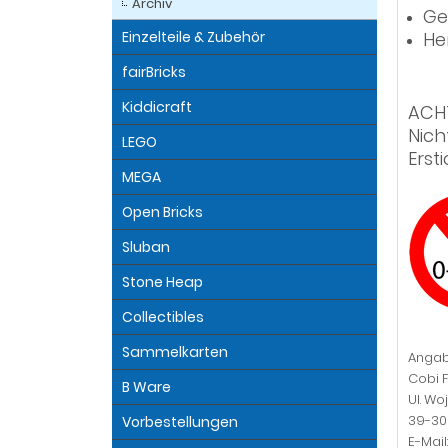
Archiv
Ge
Einzelteile & Zubehör
He
fairBricks
Kiddicraft
ACH
Nich
LEGO
Erst
MEGA
Open Bricks
Sluban
Stone Heap
Collectibles
Sammelkarten
Angab
Cobi F
B Ware
Ul. Wo
39-30
Vorbestellungen
E-Mai