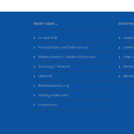
Mehr über...
Inform
Unsere AGB
Laden
Privatsphäre und Datenschutz
Liefer
Widerrufsrecht & Widerrufsformular
Über 
Zahlung & Versand
Steine
Lieferzeit
Barrie
Batterieverordnung
Vertrag widerrufen
Impressum