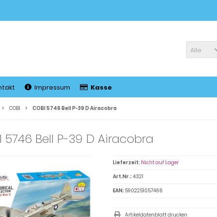
Alle
ntakt
Impressum
Kasse
COBI
COBI 5746 Bell P-39 D Airacobra
 5746 Bell P-39 D Airacobra
Lieferzeit:
Nicht auf Lager
Art.Nr.:
4321
EAN:
5902251057466
Artikeldatenblatt drucken