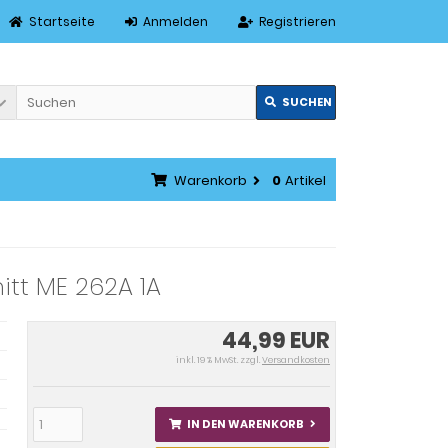
Startseite
Anmelden
Registrieren
SUCHEN
Warenkorb
0
Artikel
itt ME 262A 1A
44,99 EUR
inkl. 19 % MwSt. zzgl.
Versandkosten
IN DEN WARENKORB