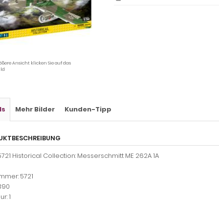
ößere Ansicht klicken Sie auf das
ld
ls
Mehr Bilder
Kunden-Tipp
UKTBESCHREIBUNG
721 Historical Collection: Messerschmitt ME 262A 1A
mmer: 5721
 390
ur: 1