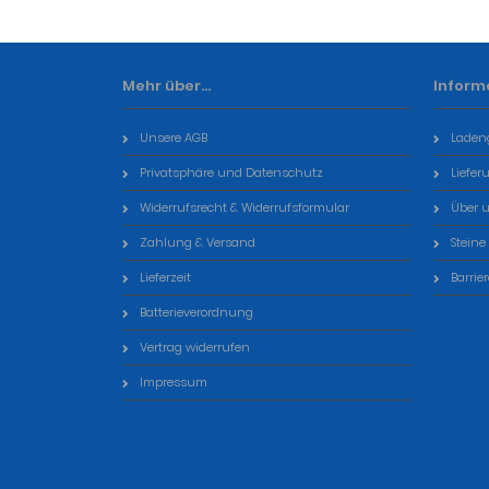
Mehr über...
Inform
Unsere AGB
Laden
Privatsphäre und Datenschutz
Liefer
Widerrufsrecht & Widerrufsformular
Über 
Zahlung & Versand
Steine
Lieferzeit
Barrie
Batterieverordnung
Vertrag widerrufen
Impressum