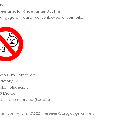
UNG!
geeignet für Kinder unter 3 Jahre.
kungsgefahr durch verschluckbare Kleinteile.
en zum Hersteller:
actory S.A.
jska Polskiego 3
0 Mielec
l: customerservice@cobi.eu
tikel haben wir am 14.01.2022 in unseren Katalog aufgenommen.