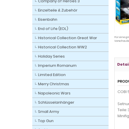
Company of Heroes 3
Einzelteile & Zubehör
Eisenbahn
End of Life (EOL)
Historical Collection Great War
Für eine gr
Vorschaubi
Historical Collection WW2
Holiday Series
Detai
Imperium Romanum
Limited Edition
PROD
Merry Christmas
COBI 5
Napoleonic Wars
Schlüsselanhänger
Setnu
Teile:
Small Army
Minifig
Top Gun