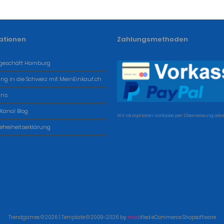
ationen
Zahlungsmethoden
geschäft Hamburg
ung in die Schweiz mit MeinEinkauf.ch
uns
 Kanal Blog
Wir akzeptieren Vorkasse per Überweisung oder
refreiheitserklärung
Trendgames © 2026 | Template © 2009-2026 by
mod
ified eCommerce Shopsoftware