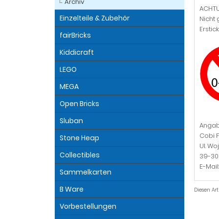
Archiv
ACHT
Einzelteile & Zubehör
Nicht 
Erstic
fairBricks
Kiddicraft
LEGO
MEGA
Open Bricks
Sluban
Angab
Cobi F
Stone Heap
Ul. Wo
Collectibles
39-30
E-Mai
Sammelkarten
B Ware
Diesen Ar
Vorbestellungen