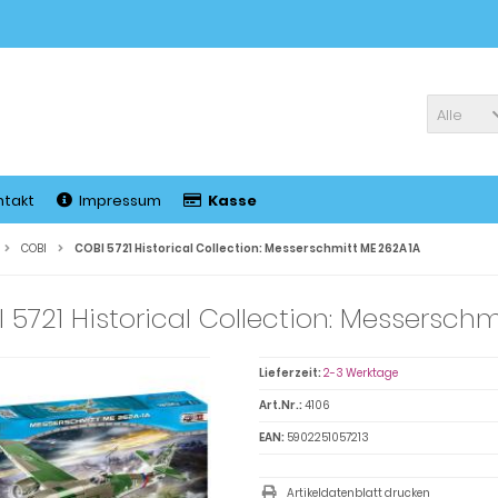
Alle
ntakt
Impressum
Kasse
COBI
COBI 5721 Historical Collection: Messerschmitt ME 262A 1A
 5721 Historical Collection: Messerschm
Lieferzeit:
2-3 Werktage
Art.Nr.:
4106
EAN:
5902251057213
Artikeldatenblatt drucken