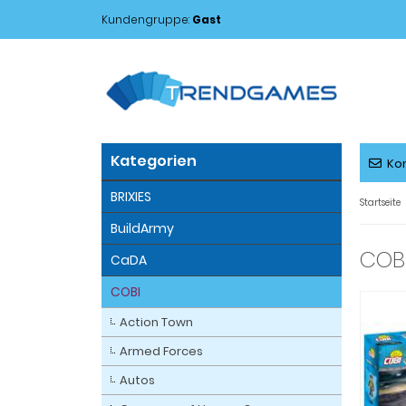
Kundengruppe:
Gast
Kategorien
Ko
BRIXIES
Startseite
BuildArmy
COBI
CaDA
COBI
Action Town
Armed Forces
Autos