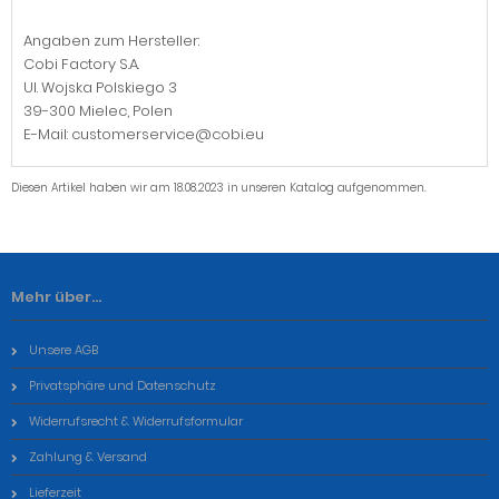
Angaben zum Hersteller:
Cobi Factory S.A.
Ul. Wojska Polskiego 3
39-300 Mielec, Polen
E-Mail: customerservice@cobi.eu
Diesen Artikel haben wir am 18.08.2023 in unseren Katalog aufgenommen.
Mehr über...
Unsere AGB
Privatsphäre und Datenschutz
Widerrufsrecht & Widerrufsformular
Zahlung & Versand
Lieferzeit