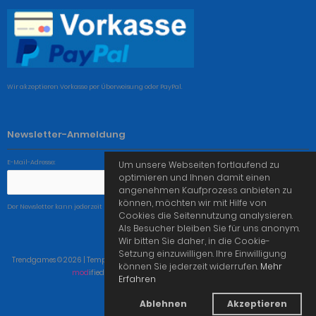
Wir akzeptieren Vorkasse per Überweisung oder PayPal.
Newsletter-Anmeldung
E-Mail-Adresse:
Um unsere Webseiten fortlaufend zu
optimieren und Ihnen damit einen
angenehmen Kaufprozess anbieten zu
können, möchten wir mit Hilfe von
Der Newsletter kann jederzeit hier oder in Ihrem Kundenkonto abbestellt werden.
Cookies die Seitennutzung analysieren.
Als Besucher bleiben Sie für uns anonym.
Wir bitten Sie daher, in die Cookie-
Setzung einzuwilligen. Ihre Einwilligung
Trendgames © 2026 | Template © 2009-2026 by
mod
ified eCommerce Shopsoftware
können Sie jederzeit widerrufen.
Mehr
mod
ified eCommerce Shopsoftware © 2009-2026
Erfahren
Ablehnen
Akzeptieren