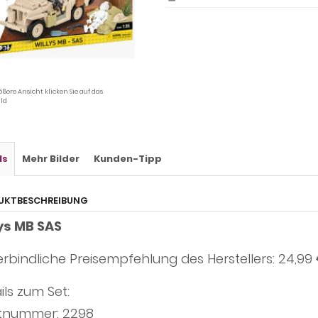
ößere Ansicht klicken Sie auf das
ld
ls
Mehr Bilder
Kunden-Tipp
UKTBESCHREIBUNG
ys MB SAS
rbindliche Preisempfehlung des Herstellers: 24,99
ils zum Set:
tnummer: 2298