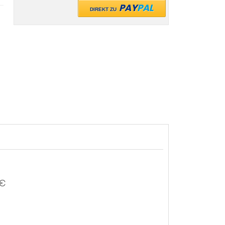
PAY
PAL
DIREKT ZU
 €