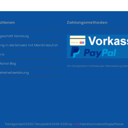
ationen
Zahlungsmethoden
geschäft Hamburg
ung in die Schweiz mit MeinEinkauf.ch
uns
 Kanal Blog
Wir akzeptieren Vorkasse per Überweisung oder
refreiheitserklärung
Trendgames © 2026 | Template © 2009-2026 by
mod
ified eCommerce Shopsoftware