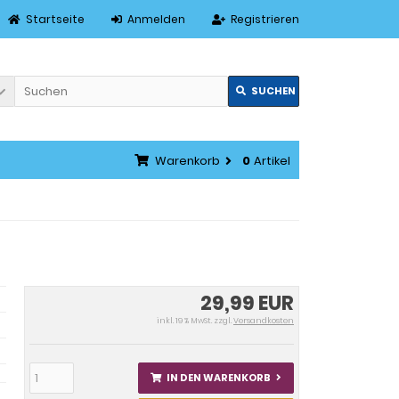
Startseite
Anmelden
Registrieren
SUCHEN
Warenkorb
0
Artikel
29,99 EUR
inkl. 19 % MwSt. zzgl.
Versandkosten
IN DEN WARENKORB