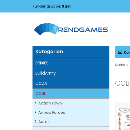
Kundengruppe:
Gast
Kategorien
Ko
BRIXIES
Startseite
BuildArmy
COBI
CaDA
COBI
Action Town
Armed Forces
Autos