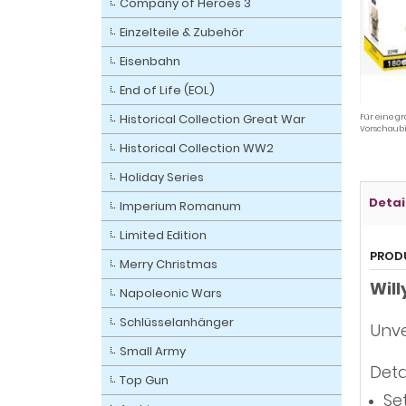
Company of Heroes 3
Einzelteile & Zubehör
Eisenbahn
End of Life (EOL)
Historical Collection Great War
Für eine gr
Vorschaubi
Historical Collection WW2
Holiday Series
Detai
Imperium Romanum
Limited Edition
PROD
Merry Christmas
Will
Napoleonic Wars
Schlüsselanhänger
Unve
Small Army
Deta
Top Gun
Se