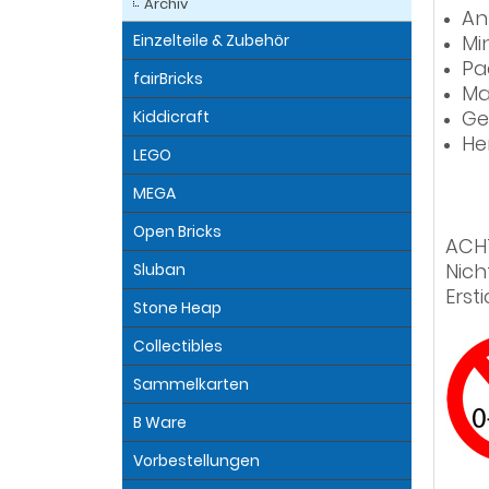
Archiv
Anz
Einzelteile & Zubehör
Mi
Pa
fairBricks
Ma
Ge
Kiddicraft
He
LEGO
MEGA
Open Bricks
ACH
Nich
Sluban
Erst
Stone Heap
Collectibles
Sammelkarten
B Ware
Vorbestellungen