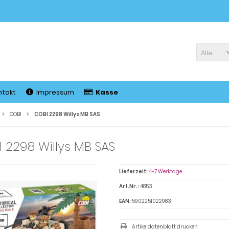
Alle
ntakt
Impressum
Kasse
COBI
COBI 2298 Willys MB SAS
 2298 Willys MB SAS
Lieferzeit:
4-7 Werktage
Art.Nr.:
4853
EAN:
5902251022983
Artikeldatenblatt drucken