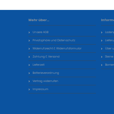
Mehr über...
Inform
Unsere AGB
Laden
Privatsphäre und Datenschutz
Liefer
Widerrufsrecht & Widerrufsformular
Über 
Zahlung & Versand
Steine
Lieferzeit
Barrie
Batterieverordnung
Vertrag widerrufen
Impressum