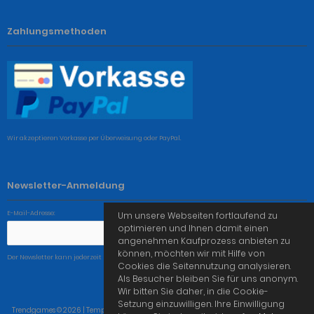
Zahlungsmethoden
Wir akzeptieren Vorkasse per Überweisung oder PayPal.
Newsletter-Anmeldung
E-Mail-Adresse:
Um unsere Webseiten fortlaufend zu
optimieren und Ihnen damit einen
angenehmen Kaufprozess anbieten zu
können, möchten wir mit Hilfe von
Der Newsletter kann jederzeit hier oder in Ihrem Kundenkonto abbestellt werden.
Cookies die Seitennutzung analysieren.
Als Besucher bleiben Sie für uns anonym.
Wir bitten Sie daher, in die Cookie-
Setzung einzuwilligen. Ihre Einwilligung
Trendgames © 2026 | Template © 2009-2026 by
mod
ified eCommerce Shopsoftware