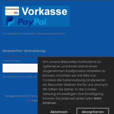
Wir akzeptieren Vorkasse per Überweisung oder PayPal.
Newsletter-Anmeldung
E-Mail-Adresse:
Um unsere Webseiten fortlaufend zu
optimieren und Ihnen damit einen
angenehmen Kaufprozess anbieten zu
können, möchten wir mit Hilfe von
Der Newsletter kann jederzeit hier oder in Ihrem Kundenkonto abbestellt werden.
Cookies die Seitennutzung analysieren.
Als Besucher bleiben Sie für uns anonym.
Wir bitten Sie daher, in die Cookie-
Setzung einzuwilligen. Ihre Einwilligung
Trendgames © 2026 | Template © 2009-2026 by
mod
ified eCommerce Shopsoftware
können Sie jederzeit widerrufen.
Mehr
mod
ified eCommerce Shopsoftware © 2009-2026
Erfahren
Ablehnen
Akzeptieren