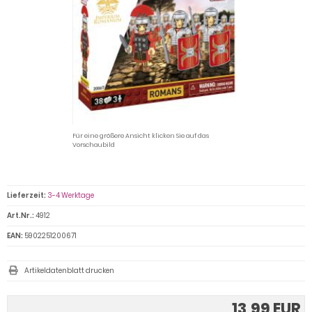
Für eine größere Ansicht klicken Sie auf das
Vorschaubild
Lieferzeit:
3-4 Werktage
Art.Nr.:
4912
EAN:
5902251200671
Artikeldatenblatt drucken
13,99 EUR