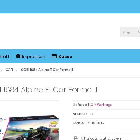
Alle
ntakt
Impressum
Kasse
COBI
COBI 1684 Alpine F1 Car Formel 1
 1684 Alpine F1 Car Formel 1
Lieferzeit:
3-4 Werktage
Art.Nr.:
5029
EAN:
5902251016845
Artikeldatenblatt drucken