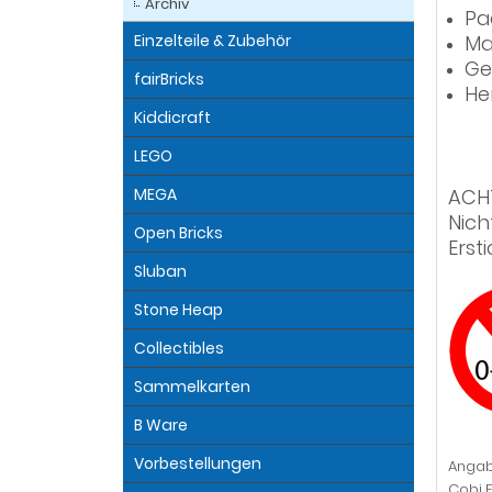
Archiv
Pa
Einzelteile & Zubehör
Ma
Ge
fairBricks
He
Kiddicraft
LEGO
MEGA
ACH
Nich
Open Bricks
Erst
Sluban
Stone Heap
Collectibles
Sammelkarten
B Ware
Vorbestellungen
Angab
Cobi F