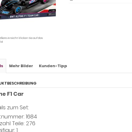
ößere Ansicht klicken Sie auf das
ld
ls
Mehr Bilder
Kunden-Tipp
UKTBESCHREIBUNG
ne F1 Car
ils zum Set:
tnummer: 1684
zahl Teile: 276
ifigur: 1