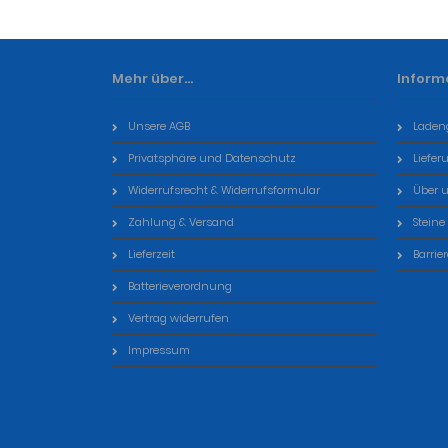
Mehr über...
Inform
Unsere AGB
Laden
Privatsphäre und Datenschutz
Liefer
Widerrufsrecht & Widerrufsformular
Über 
Zahlung & Versand
Steine
Lieferzeit
Barrie
Batterieverordnung
Vertrag widerrufen
Impressum