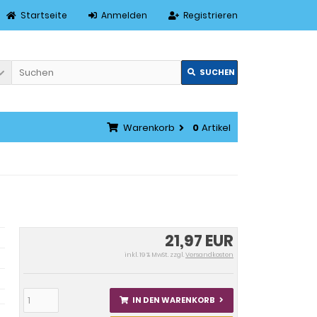
Startseite
Anmelden
Registrieren
SUCHEN
Warenkorb
0
Artikel
21,97 EUR
inkl. 19 % MwSt. zzgl.
Versandkosten
IN DEN WARENKORB