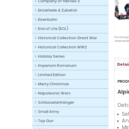
Company of Heroes 3
Einzelteile & Zubehör
Eisenbahn
End of Life (EOL)
Historical Collection Great War
Für eine gr
Vorschaubi
Historical Collection WW2
Holiday Series
Detai
Imperium Romanum
Limited Edition
PROD
Merry Christmas
Alpi
Napoleonic Wars
Schlüsselanhänger
Deta
Small Army
Se
An
Top Gun
Min