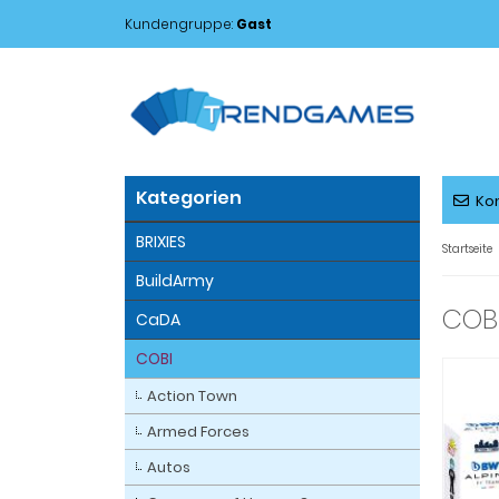
Kundengruppe:
Gast
Kategorien
Ko
BRIXIES
Startseite
BuildArmy
COBI
CaDA
COBI
Action Town
Armed Forces
Autos