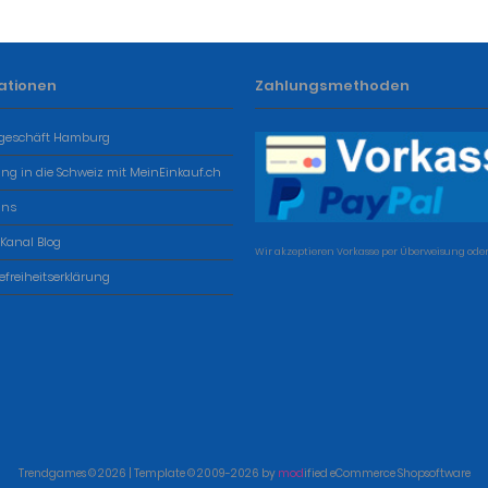
ationen
Zahlungsmethoden
geschäft Hamburg
ung in die Schweiz mit MeinEinkauf.ch
uns
 Kanal Blog
Wir akzeptieren Vorkasse per Überweisung oder
refreiheitserklärung
Trendgames © 2026 | Template © 2009-2026 by
mod
ified eCommerce Shopsoftware