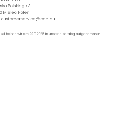
jska Polskiego 3
0 Mielec, Polen
l: customerservice@cobi.eu
tikel haben wir am 29.01.2025 in unseren Katalog aufgenommen.