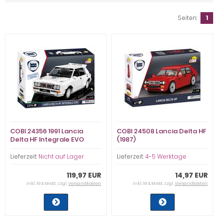
Seiten:
1
COBI 24356 1991 Lancia
COBI 24508 Lancia Delta HF
Delta HF Integrale EVO
(1987)
Executive Edition
Lieferzeit:
Nicht auf Lager
Lieferzeit:
4-5 Werktage
119,97 EUR
14,97 EUR
inkl. 19 % MwSt. zzgl.
Versandkosten
inkl. 19 % MwSt. zzgl.
Versandkosten