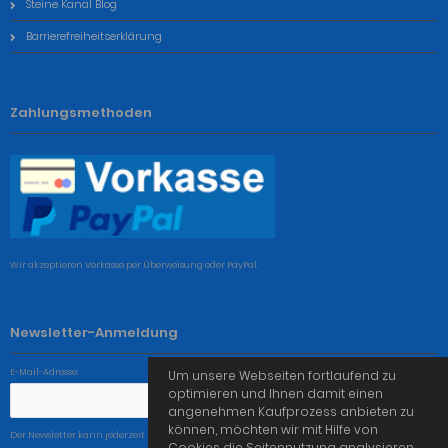
Steine Kanal Blog
Barrierefreiheitserklärung
Zahlungsmethoden
Wir akzeptieren Vorkasse per Überweisung oder PayPal.
Newsletter-Anmeldung
E-Mail-Adresse:
Um unsere Webseiten fortlaufend zu
optimieren und Ihnen damit einen
angenehmen Kaufprozess anbieten zu
können, möchten wir mit Hilfe von
Der Newsletter kann jederzeit hier oder in Ihrem Kundenkonto abbestellt werden.
Cookies die Seitennutzung analysieren.