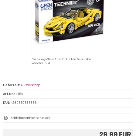
Für eine größere Ansicht klicken Sie auf das
Vorschaubild
Lieferzeit:
4-7 Werktage
Art.Nr.:
4454
EAN:
4260350565666
Artikeldatenblatt drucken
29,99 EUR